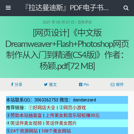
『拉达曼迪斯』PDF电子书阅读网
2021 年 08 月 07 日 • 没有评论
[网页设计]《中文版
Dreamweaver+Flash+Photoshop网页
制作从入门到精通(CS4版)》作者：
杨颖.pdf[72 MB]
分享
推文
Pin
邮件
本站联系QQ：3063262753 微信：dandanzard
推荐链接：
①好网店大全
| ②
网页小游戏
③
赞助本站抽盲盒
|
上传美女和音乐轻松赚30元
④
笑话伴美女视频
|
笑话伴美女图片
⑤
24个资源网站
|
108个美女网站