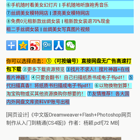
⑥
手机随时看美女幻灯片
|
手机随地听旗袍秀音乐
⑦
丝绸美女模特网店
|
漂亮美女模特网店
⑧
免费0元租新款丝绸女装
|
租新款女装退70%现金
租二手丝绸女装
|
丝绸美女写真图片视频
你可以选择点击：
①（可按编号）直接网盘无广告高速打
包下载
②
更多下载资源预览
③
找片不求人！搜片神器+在线
看片神器！
④
只要会翻书！自己扫描纸质书成电子书pdf！
⑤
代扫描真香！将纸质书扫描成电子书pdf！
⑥
以物换物划算！
淘宝购物或买其他资源换购你想要的！
⑦
友情推荐！各大国
内外网盘文库资料VIP账号出租
[网页设计]《中文版Dreamweaver+Flash+Photoshop网页
制作从入门到精通(CS4版)》作者：杨颖.pdf[72 MB]