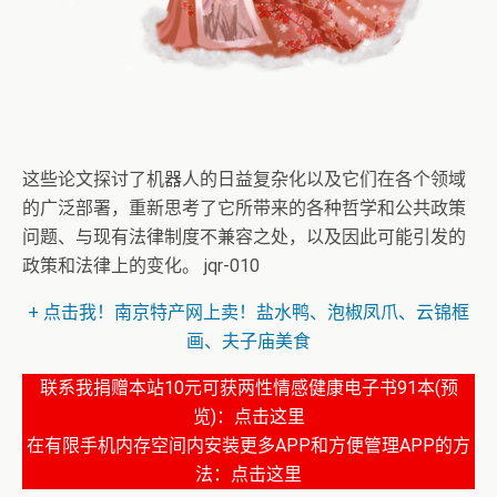
这些论文探讨了机器人的日益复杂化以及它们在各个领域
+ 点击我！虚拟萝莉歌手的古风音乐《忆红莲》欣赏
的广泛部署，重新思考了它所带来的各种哲学和公共政策
+ 点击我！网上买正品法国波尔多干红葡萄酒
问题、与现有法律制度不兼容之处，以及因此可能引发的
+ 洛天依：有人吃的多有人吃的少，有人吃饱了又了还饿
政策和法律上的变化。 jqr-010
着？
+ 点击我！南京特产网上卖！盐水鸭、泡椒凤爪、云锦框
画、夫子庙美食
联系我捐赠本站10元可获两性情感健康电子书91本(预
览)：
点击这里
在有限手机内存空间内安装更多APP和方便管理APP的方
法：
点击这里