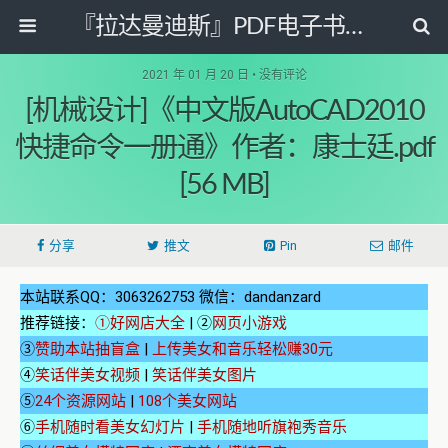
『拉达曼迪斯』PDF电子书阅读网
2021 年 01 月 20 日 • 没有评论
[机械设计]《中文版AutoCAD2010
快捷命令一册通》作者：康士廷.pdf
[56 MB]
分享
推文
Pin
邮件
本站联系QQ：3063262753 微信：dandanzard
推荐链接：
①好网店大全
| ②
网页小游戏
③
赞助本站抽盲盒
|
上传美女和音乐轻松赚30元
④
笑话伴美女视频
|
笑话伴美女图片
⑤
24个资源网站
|
108个美女网站
⑥
手机随时看美女幻灯片
|
手机随地听旗袍秀音乐