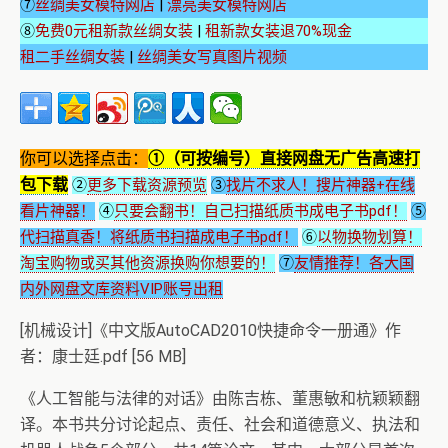
⑦
丝绸美女模特网店
|
漂亮美女模特网店
⑧
免费0元租新款丝绸女装
|
租新款女装退70%现金
租二手丝绸女装
|
丝绸美女写真图片视频
你可以选择点击：
①（可按编号）直接网盘无广告高速打
包下载
②
更多下载资源预览
③
找片不求人！搜片神器+在线
看片神器！
④
只要会翻书！自己扫描纸质书成电子书pdf！
⑤
代扫描真香！将纸质书扫描成电子书pdf！
⑥
以物换物划算！
淘宝购物或买其他资源换购你想要的！
⑦
友情推荐！各大国
内外网盘文库资料VIP账号出租
[机械设计]《中文版AutoCAD2010快捷命令一册通》作
者：康士廷.pdf [56 MB]
《人工智能与法律的对话》由陈吉栋、董惠敏和杭颖颖翻
译。本书共分讨论起点、责任、社会和道德意义、执法和