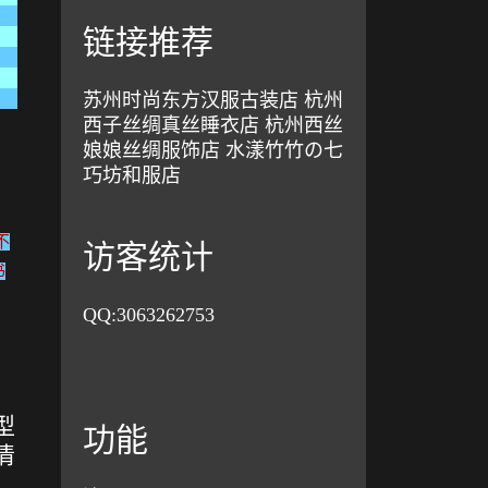
链接推荐
苏州时尚东方汉服古装店
杭州
西子丝绸真丝睡衣店
杭州西丝
娘娘丝绸服饰店
水漾竹竹の七
巧坊和服店
不
访客统计
书
QQ:
3063262753
型
功能
清