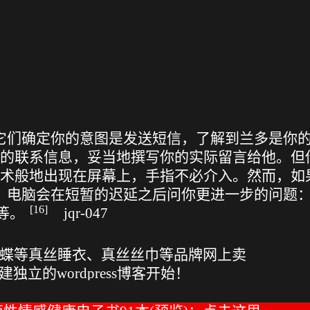
后它们确定你的意图是发送短信，了解到兰多是你
的联系信息，妥当地撰写你的实际留言给他。但
术般地出现在屏幕上，手指不必介入。然而，如
令，电脑会在短暂的迟延之后问你更进一步的问题
[16]
等。
jqr-047
，也在暴力中消亡！《了解宇宙如何运行》
石蝶等真丝睡衣、真丝丝巾等品牌网上卖
独立的wordpress博客开始！
e Your Own Hero（演唱：乐正绫）