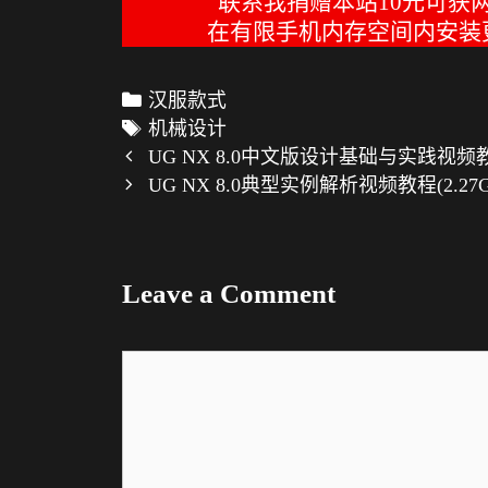
联系我捐赠本站10元可获两
在有限手机内存空间内安装更
C
汉服款式
a
T
机械设计
P
t
a
UG NX 8.0中文版设计基础与实践视频教程(3
o
e
g
UG NX 8.0典型实例解析视频教程(2.27GB
s
g
s
t
o
n
r
Leave a Comment
a
i
v
e
i
s
C
g
o
a
m
t
m
i
e