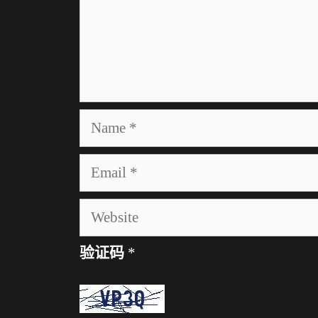
o
n
n
t
N
a
m
E
e
m
a
W
i
e
l
b
验证码
*
s
i
t