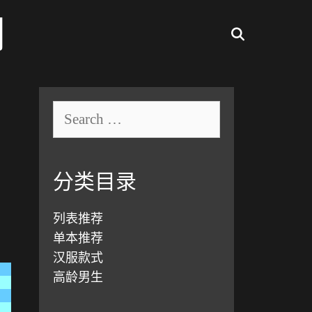
网
SEARCH
S
e
a
r
c
分类目录
h
f
列表推荐
o
r
单本推荐
:
汉服款式
高龄男生