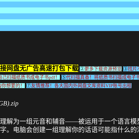
接网盘无广告高速打包下载
②
更多下载资源预览
③
找片
己扫描纸质书成电子书pdf！
⑤
代扫描真香！将纸质书扫描成电子
购你想要的！
⑦
友情推荐！各大国内外网盘文库资料VIP账号出租
).zip
理解为一组元音和辅音——被运用于一个语言模
字。电脑会创建一组理解你的话语可能指什么的