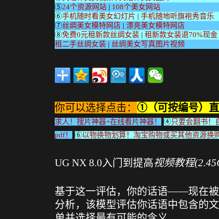
⑤
24个资源网站
|
108个美女网站
⑥
手机随时看美女幻灯片
|
手机随地听旗袍秀音乐
⑦
丝绸美女模特网店
|
漂亮美女模特网店
⑧
免费0元租新款丝绸女装
|
租新款女装退70%现金
租二手丝绸女装
|
丝绸美女写真图片视频
你可以选择点击：
①（可按编号）直
求人！搜片神器+在线看片神器！
④
只要会翻书！自
pdf！
⑥
以物换物划算！淘宝购物或买其他资源换
UG NX 8.0入门到提高
视频教程(2.45GB
基于这一评估，你的话语——现在被
分析，该模型评估你话语中包含的文
单并选择最有可能的含义。