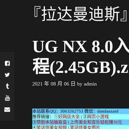
Skip
『拉达曼迪斯』
to
content
UG NX 8
程(2.45GB).z
2021 年 08 月 06 日
by
admin
本站联系QQ：3063262753 微信：dandanzard
推荐链接：
①好网店大全
| ②
网页小游戏
③
赞助本站抽盲盒
|
上传美女和音乐轻松赚30元
④
笑话伴美女视频
|
笑话伴美女图片